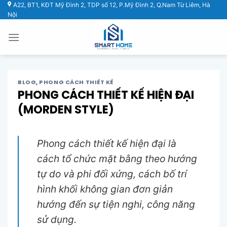
Chuyển
A22, BT1, KĐT Mỹ Đình 2, TDP số 12, P.Mỹ Đình 2, Q.Nam Từ Liêm, Hà
Nội
đến
nội
dung
BLOG
,
PHONG CÁCH THIẾT KẾ
PHONG CÁCH THIẾT KẾ HIỆN ĐẠI
(MORDEN STYLE)
Phong cách thiết kế hiện đại là
cách tổ chức mặt bằng theo hướng
tự do và phi đối xứng, cách bố trí
hình khối không gian đơn giản
hướng đến sự tiện nghi, công năng
sử dụng.