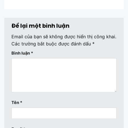
thủy trong
của 12 con
và ngăn
thiết kế
giáp
nắp
nội thất
Để lại một bình luận
Email của bạn sẽ không được hiển thị công khai.
Các trường bắt buộc được đánh dấu
*
Bình luận
*
Tên
*