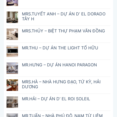
MRS.TUYẾT ANH – DỰ ÁN D’ EL DORADO
TÂY H
MRS.THỦY – BIỆT THỰ PHẠM VĂN ĐỒNG
MR.THU – DỰ ÁN THE LIGHT TỐ HỮU
MR.HƯNG – DỰ ÁN HANOI PARAGON
MRS.HÀ – NHÀ HƯNG ĐẠO, TỨ KỲ, HẢI
DƯƠNG
MR.HẢI – DỰ ÁN D’ EL ROI SOLEIL
MR.TUẤN – NHÀ PHÚ ĐÔ, NAM TỪ LIÊM