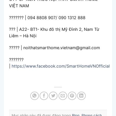
VIỆT NAM
??????? | 094 8808 907/ 090 1312 888
??? | A22- BT1- Khu đô thị Mỹ Đình 2, Nam Từ
Liêm – Hà Nội
????? | noithatsmarthome.vietnam@gmail.com
???????
|
https://www.facebook.com/SmartHomeVNOfficial
Mục nhập này đã được đăng trong
Blog
,
Phong cách