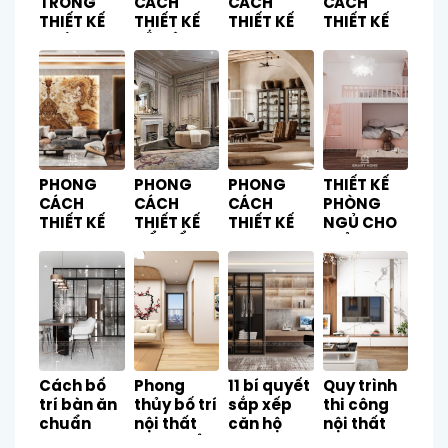
TRONG
CÁCH
CÁCH
CÁCH
THIẾT KẾ
THIẾT KẾ
THIẾT KẾ
THIẾT KẾ
KHÔNG
BẮC ÂU
JAPANDI
WABI-SABI
GIAN BẾP
(SCANDINAVIAN)
PHONG
PHONG
PHONG
THIẾT KẾ
CÁCH
CÁCH
CÁCH
PHÒNG
THIẾT KẾ
THIẾT KẾ
THIẾT KẾ
NGỦ CHO
SANG
CỔ ĐIỂN
RUSTIC
TRẺ – SỰ
TRỌNG
(CLASSIC
CẦN THIẾT
(LUXURY)
STYLE)
CHO SỰ
PHÁT
TRIỂN TƯ
DUY CỦA
BÉ
Cách bố
Phong
11 bí quyết
Quy trình
trí bàn ăn
thủy bố trí
sắp xếp
thi công
chuẩn
nội thất
căn hộ
nội thất
phong
theo tuổi
gọn gàng
trọn gói