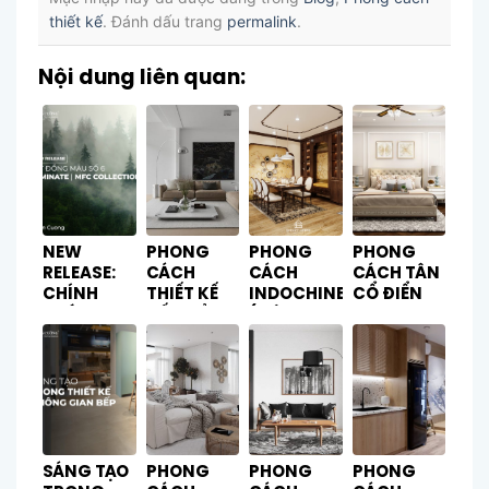
thiết kế
. Đánh dấu trang
permalink
.
Nội dung liên quan:
NEW
PHONG
PHONG
PHONG
RELEASE:
CÁCH
CÁCH
CÁCH TÂN
CHÍNH
THIẾT KẾ
INDOCHINE
CỔ ĐIỂN
THỨC RA
TỐI GIẢN
(ĐÔNG
MẮT BST
(MINIMALISM)
DƯƠNG)
ĐỒNG
MÀU
LAMINATE
| MFC –
ART WOOD
BY AN
SÁNG TẠO
PHONG
PHONG
PHONG
CUONG