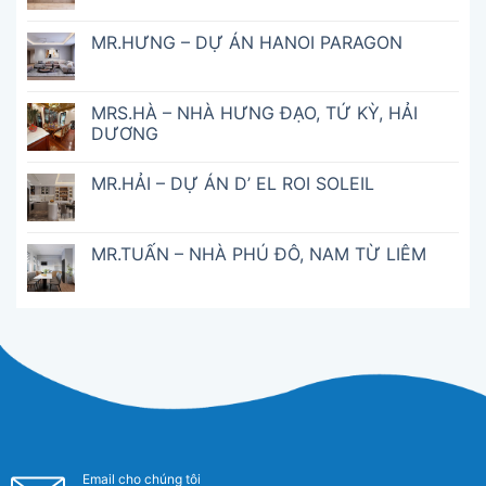
MR.HƯNG – DỰ ÁN HANOI PARAGON
MRS.HÀ – NHÀ HƯNG ĐẠO, TỨ KỲ, HẢI
DƯƠNG
MR.HẢI – DỰ ÁN D’ EL ROI SOLEIL
MR.TUẤN – NHÀ PHÚ ĐÔ, NAM TỪ LIÊM
Email cho chúng tôi