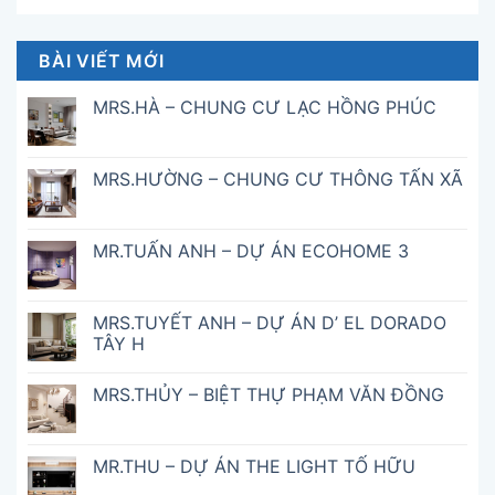
BÀI VIẾT MỚI
MRS.HÀ – CHUNG CƯ LẠC HỒNG PHÚC
MRS.HƯỜNG – CHUNG CƯ THÔNG TẤN XÃ
MR.TUẤN ANH – DỰ ÁN ECOHOME 3
MRS.TUYẾT ANH – DỰ ÁN D’ EL DORADO
TÂY H
MRS.THỦY – BIỆT THỰ PHẠM VĂN ĐỒNG
MR.THU – DỰ ÁN THE LIGHT TỐ HỮU