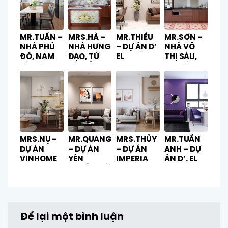
MR.TUẤN –
MRS.HÀ –
MR.THIỀU
MR.SƠN –
NHÀ PHÚ
NHÀ HƯNG
– DỰ ÁN D’
NHÀ VÕ
ĐÔ, NAM
ĐẠO, TỨ
EL
THỊ SÁU,
TỪ LIÊM
KỲ, HẢI
DORADO
HAI BÀ
DƯƠNG
TÂY HỒ
TRƯNG
MRS.NỤ –
MR.QUANG
MRS.THỦY
MR.TUẤN
DỰ ÁN
– DỰ ÁN
– DỰ ÁN
ANH – DỰ
VINHOME
YÊN
IMPERIA
ÁN D’. EL
OCEAN
NGHĨA, HÀ
SMART
DORADO
PARK
ĐÔNG
CITY
Để lại một bình luận