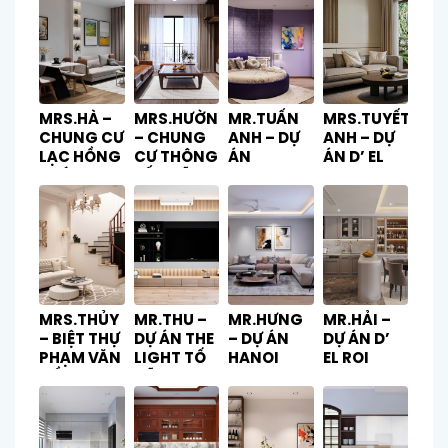
MRS.HÀ –
MRS.HƯỜNG
MR.TUẤN
MRS.TUYẾT
CHUNG CƯ
– CHUNG
ANH – DỰ
ANH – DỰ
LẠC HỒNG
CƯ THÔNG
ÁN
ÁN D’ EL
PHÚC
TẤN XÃ
ECOHOME
DORADO
3
TÂY H
MRS.THỦY
MR.THU –
MR.HƯNG
MR.HẢI –
– BIỆT THỰ
DỰ ÁN THE
– DỰ ÁN
DỰ ÁN D’
PHẠM VĂN
LIGHT TỐ
HANOI
EL ROI
ĐỒNG
HỮU
PARAGON
SOLEIL