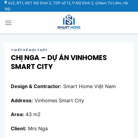
Chuyển
A22, BT1, KĐT Mỹ Đình 2, TDP số 12, P.Mỹ Đình 2, Q.Nam Từ Liêm, Hà
Nội
đến
nội
dung
THIẾT KẾ NỘI THẤT
CHỊ NGA – DỰ ÁN VINHOMES
SMART CITY
Design & Contractor:
Smart Home Việt Nam
Address:
Vinhomes Smart City
Area:
43 m2
Client:
Mrs Nga