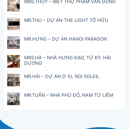
MRS.THỦY – BIỆT THỰ PHẠM VĂN ĐỒNG
MR.THU – DỰ ÁN THE LIGHT TỐ HỮU
MR.HƯNG – DỰ ÁN HANOI PARAGON
MRS.HÀ – NHÀ HƯNG ĐẠO, TỨ KỲ, HẢI
DƯƠNG
MR.HẢI – DỰ ÁN D’ EL ROI SOLEIL
MR.TUẤN – NHÀ PHÚ ĐÔ, NAM TỪ LIÊM